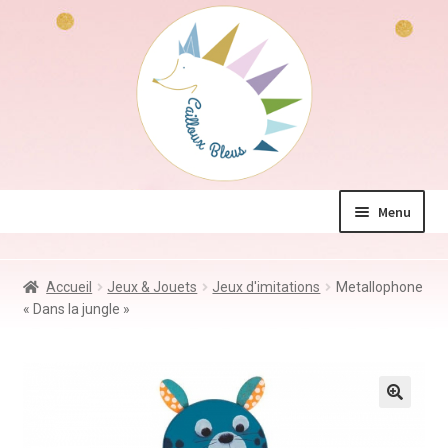
Aller
Aller
à
au
la
contenu
navigation
Menu
La boutique
Accueil
Jeux & Jouets
Jeux d'imitations
Metallophone
Jeux & Jouets
« Dans la jungle »
Déco & Accessoires
Coin des mamans
Kdo à – de 10€