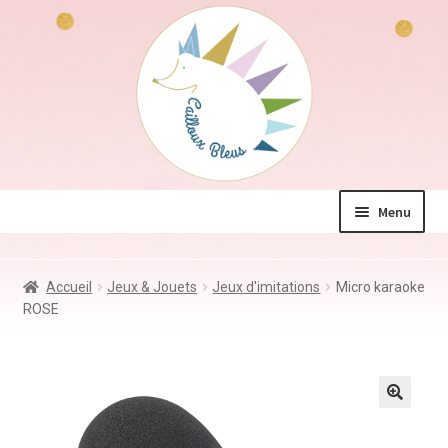
Aller
Aller
à
au
la
contenu
navigation
Menu
La boutique
Accueil
Jeux & Jouets
Jeux d'imitations
Micro karaoke
Jeux & Jouets
ROSE
Déco & Accessoires
Coin des mamans
Kdo à – de 10€