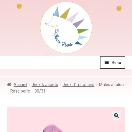
Aller
Aller
à
au
la
contenu
navigation
Menu
La boutique
Accueil
Jeux & Jouets
Jeux d'imitations
Mules à talon
Jeux & Jouets
– Rose perle – 30/31
Déco & Accessoires
Coin des mamans
Kdo à – de 10€