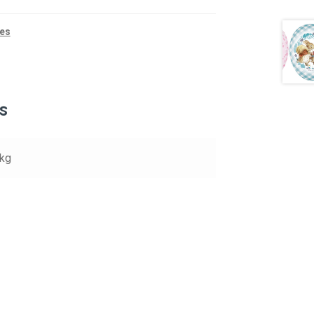
es
s
 kg