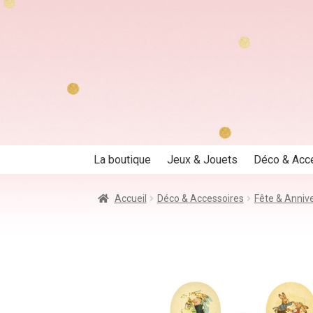
Aller
Aller
à
au
la
contenu
navigation
La boutique
Jeux & Jouets
Déco & Acc
Accueil
Déco & Accessoires
Fête & Annive