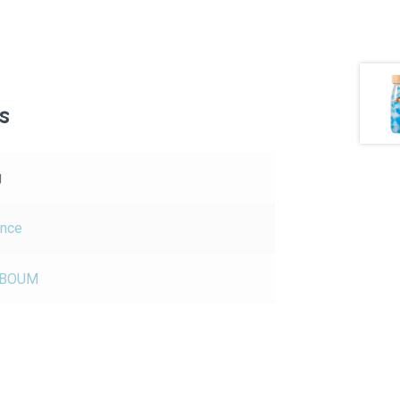
s
g
ance
 BOUM