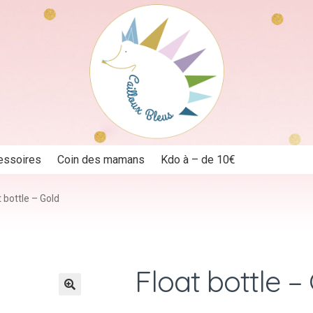
essoires
Coin des mamans
Kdo à – de 10€
t bottle – Gold
Float bottle –