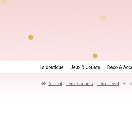
Aller
Aller
à
au
la
contenu
navigation
La boutique
Jeux & Jouets
Déco & Acc
Accueil
Jeux & Jouets
Jeux d'éveil
Floa