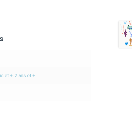
s
s et +
,
2 ans et +