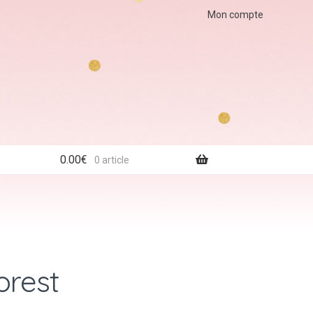
Mon compte
0.00
€
0 article
orest