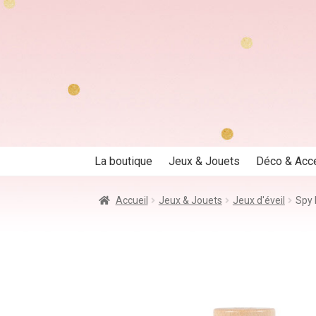
Aller
Aller
à
au
la
contenu
navigation
La boutique
Jeux & Jouets
Déco & Acc
Accueil
Jeux & Jouets
Jeux d'éveil
Spy 