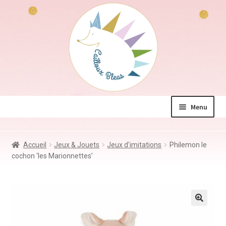
Aller
Aller
à
au
la
contenu
navigation
Menu
La boutique
Accueil
Jeux & Jouets
Jeux d'imitations
Philemon le
Jeux & Jouets
cochon ‘les Marionnettes’
Déco & Accessoires
Coin des mamans
Kdo à – de 10€