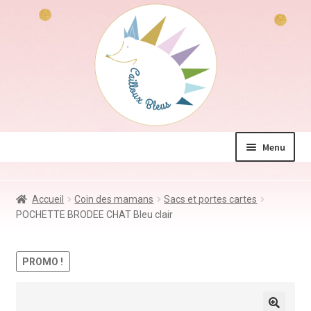
Aller
Aller
à
au
la
contenu
navigation
Menu
La boutique
Accueil
Coin des mamans
Sacs et portes cartes
Jeux & Jouets
POCHETTE BRODEE CHAT Bleu clair
Déco & Accessoires
Coin des mamans
PROMO !
Kdo à – de 10€