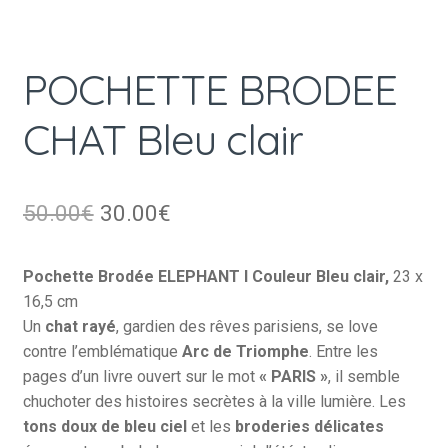
POCHETTE BRODEE
CHAT Bleu clair
Le
Le
50.00
€
30.00
€
prix
prix
Pochette Brodée ELEPHANT I Couleur Bleu clair,
23 x
initial
actuel
16,5 cm
était :
est :
Un
chat rayé
, gardien des rêves parisiens, se love
contre l’emblématique
Arc de Triomphe
. Entre les
50.00€.
30.00€.
pages d’un livre ouvert sur le mot
« PARIS »
, il semble
chuchoter des histoires secrètes à la ville lumière. Les
tons doux de bleu ciel
et les
broderies délicates