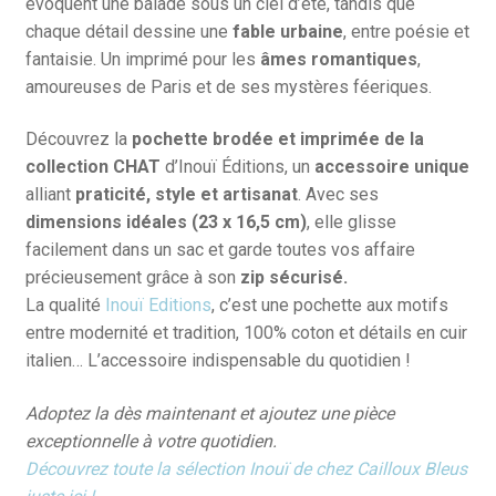
évoquent une balade sous un ciel d’été, tandis que
chaque détail dessine une
fable urbaine
, entre poésie et
fantaisie. Un imprimé pour les
âmes romantiques
,
amoureuses de Paris et de ses mystères féeriques.
Découvrez la
pochette brodée et imprimée de la
collection CHAT
d’Inouï Éditions, un
accessoire unique
alliant
praticité, style et artisanat
. Avec ses
dimensions idéales (
23 x 16,5 cm
)
, elle glisse
facilement dans un sac et garde toutes vos affaire
précieusement grâce à son
zip sécurisé.
La qualité
Inouï Editions
, c’est une pochette aux motifs
entre modernité et tradition, 100% coton et détails en cuir
italien… L’accessoire indispensable du quotidien !
Adoptez la dès maintenant et ajoutez une pièce
exceptionnelle à votre quotidien.
Découvrez toute la sélection Inouï de chez Cailloux Bleus