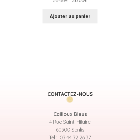
Le
Le
50.00
€
30.00
€
prix
prix
initial
actuel
Ajouter au panier
était :
est :
50.00€.
30.00€.
CONTACTEZ-NOUS
Cailloux Bleus
4 Rue Saint-Hilaire
60300 Senlis
Tél : 03 44 32 26 37