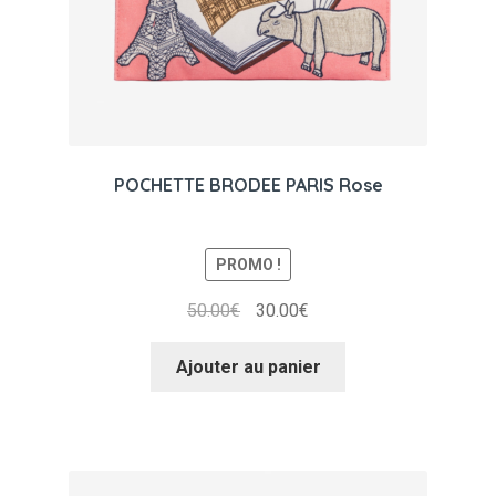
POCHETTE BRODEE PARIS Rose
PROMO !
Le
Le
50.00
€
30.00
€
prix
prix
initial
actuel
Ajouter au panier
était :
est :
50.00€.
30.00€.