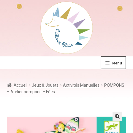
Aller
Aller
à
au
la
contenu
navigation
Menu
La boutique
Accueil
Jeux & Jouets
Activités Manuelles
POMPONS
Jeux & Jouets
– Atelier pompons – Fées
Déco & Accessoires
Coin des mamans
Kdo à – de 10€