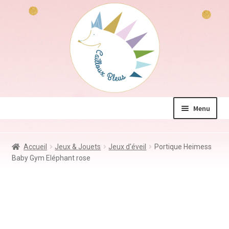
Aller
Aller
à
au
la
contenu
navigation
Menu
La boutique
Accueil
Jeux & Jouets
Jeux d'éveil
Portique Heimess
Jeux & Jouets
Baby Gym Eléphant rose
Déco & Accessoires
Coin des mamans
Kdo à – de 10€