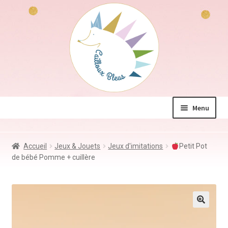
Aller
Aller
à
au
la
contenu
navigation
Menu
La boutique
Accueil
Jeux & Jouets
Jeux d'imitations
Petit Pot
Jeux & Jouets
de bébé Pomme + cuillère
Déco & Accessoires
Coin des mamans
Kdo à – de 10€