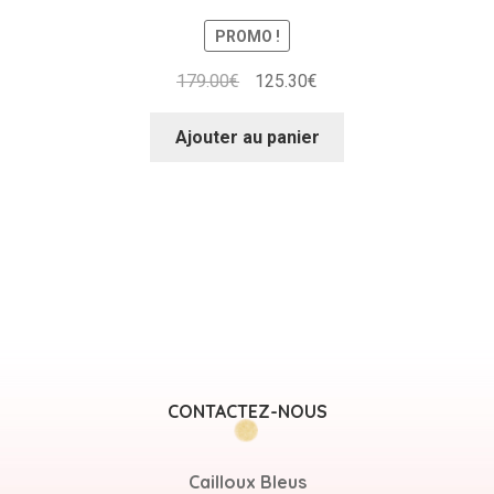
PROMO !
Le
Le
179.00
€
125.30
€
prix
prix
initial
actuel
Ajouter au panier
était :
est :
179.00€.
125.30€.
CONTACTEZ-NOUS
Cailloux Bleus