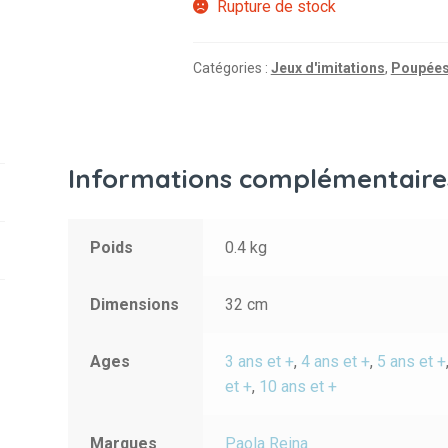
Rupture de stock
Catégories :
Jeux d'imitations
,
Poupée
Informations complémentaire
Poids
0.4 kg
Dimensions
32 cm
Ages
3 ans et +
,
4 ans et +
,
5 ans et +
et +
,
10 ans et +
Marques
Paola Reina