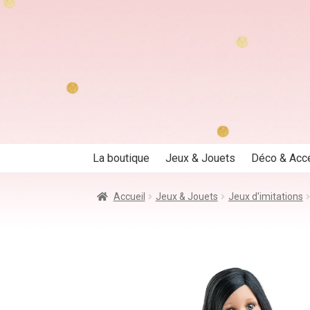
Aller
Aller
à
au
la
contenu
navigation
La boutique
Jeux & Jouets
Déco & Acc
Accueil
Jeux & Jouets
Jeux d'imitations