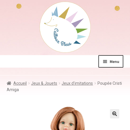
Aller
Aller
à
au
la
contenu
navigation
Menu
La boutique
Accueil
Jeux & Jouets
Jeux d'imitations
Poupée Cristi
Jeux & Jouets
Amiga
Déco & Accessoires
Coin des mamans
Kdo à – de 10€