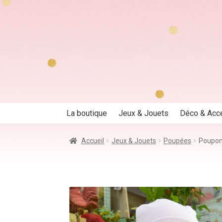
Aller
Aller
à
au
la
contenu
navigation
La boutique
Jeux & Jouets
Déco & Acc
Accueil
Jeux & Jouets
Poupées
Poupon