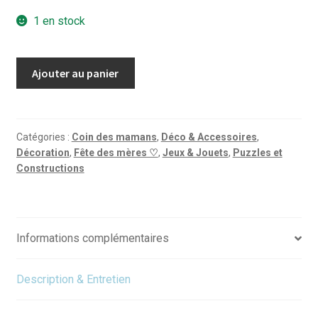
1 en stock
quantité
Ajouter au panier
de
Puzzle
vintage
ANIMAL
Catégories :
Coin des mamans
,
Déco & Accessoires
,
Décoration
,
Fête des mères ♡
,
Jeux & Jouets
,
Puzzles et
WORLD
Constructions
-
Animaux
-
1000
Informations complémentaires
p
Description & Entretien