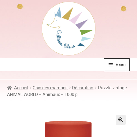
Aller
Aller
à
au
la
contenu
navigation
Menu
La boutique
Accueil
Coin des mamans
Décoration
Puzzle vintage
Jeux & Jouets
ANIMAL WORLD – Animaux – 1000 p
Déco & Accessoires
Coin des mamans
Kdo à – de 10€