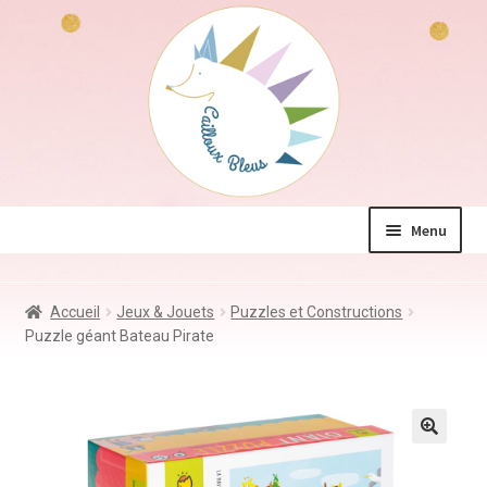
Aller
Aller
à
au
la
contenu
navigation
Menu
La boutique
Accueil
Jeux & Jouets
Puzzles et Constructions
Jeux & Jouets
Puzzle géant Bateau Pirate
Déco & Accessoires
Coin des mamans
Kdo à – de 10€