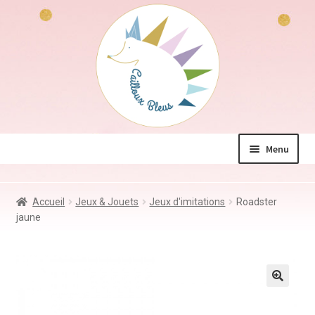
Aller
Aller
à
au
la
contenu
navigation
Menu
La boutique
Accueil
Jeux & Jouets
Jeux d'imitations
Roadster
Jeux & Jouets
jaune
Déco & Accessoires
Coin des mamans
Kdo à – de 10€