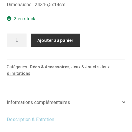
Dimensions : 24×16,5x14cm
2 en stock
quantité
Ajouter au panier
de
Roadster
jaune
Catégories :
Déco & Accessoires
,
Jeux & Jouets
,
Jeux
d'imitations
Informations complémentaires
Description & Entretien