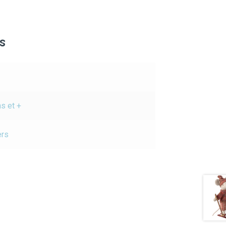
s
ns et +
ers