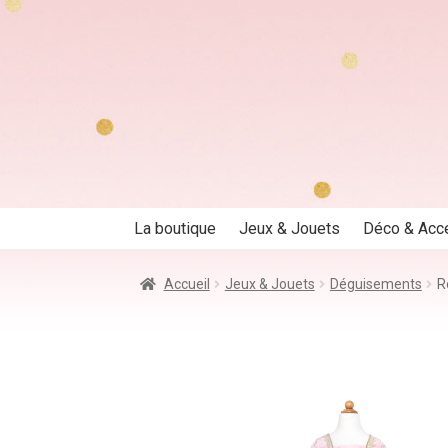
Aller
Aller
à
au
la
contenu
navigation
La boutique
Jeux & Jouets
Déco & Acc
Accueil
Jeux & Jouets
Déguisements
R