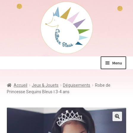
Aller
Aller
à
au
la
contenu
navigation
Menu
La boutique
Accueil
Jeux & Jouets
Déguisements
Robe de
Jeux & Jouets
Princesse Sequins Bleus Ⅰ 3-4 ans
Déco & Accessoires
Coin des mamans
Kdo à – de 10€