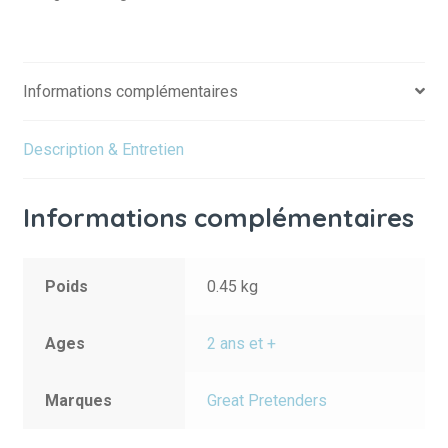
etait
une
fois
Informations complémentaires
Ⅰ
3-
4
Description & Entretien
ans
Informations complémentaires
Poids
0.45 kg
Ages
2 ans et +
Marques
Great Pretenders