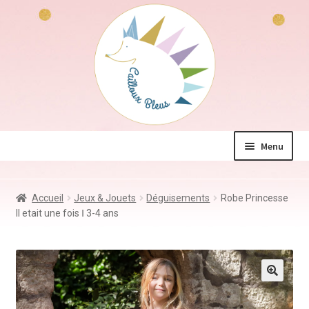
Aller
Aller
à
au
la
contenu
navigation
Menu
La boutique
Accueil
Jeux & Jouets
Déguisements
Robe Princesse
Jeux & Jouets
Il etait une fois Ⅰ 3-4 ans
Déco & Accessoires
Coin des mamans
Kdo à – de 10€