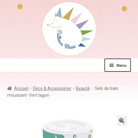
Aller
Aller
à
au
la
contenu
navigation
Menu
La boutique
Accueil
Déco & Accessoires
Beauté
Sels de bain
Jeux & Jouets
moussant -Vert lagon
Déco & Accessoires
Coin des mamans
Kdo à – de 10€