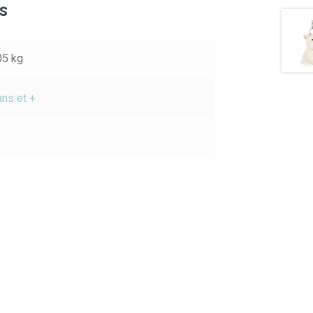
s
05 kg
ans et +