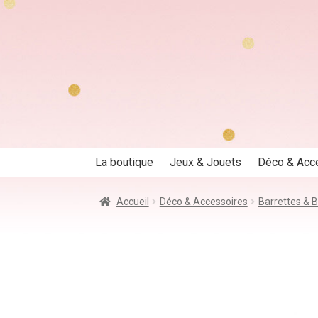
Aller
Aller
à
au
la
contenu
navigation
La boutique
Jeux & Jouets
Déco & Acc
Accueil
Déco & Accessoires
Barrettes & B