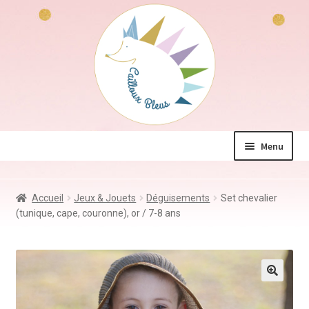
Aller
Aller
à
au
la
contenu
navigation
Menu
La boutique
Accueil
Jeux & Jouets
Déguisements
Set chevalier
Jeux & Jouets
(tunique, cape, couronne), or / 7-8 ans
Déco & Accessoires
Coin des mamans
Kdo à – de 10€