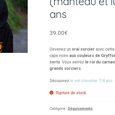
(manteau et l
ans
39.00
€
Devenez un
vrai sorcier
avec cette
cape noire
aux couleurs de Gryffo
sorts
. Vous serrez
le roi du carnav
grands sorciers
.
Découvrez
le set chevalier 7/8 ans
Rupture de stock
Catégorie :
Déguisements