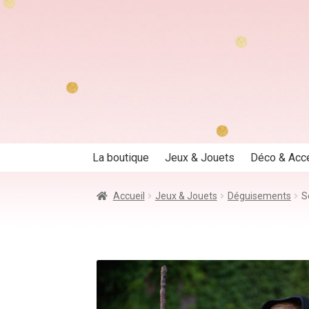
Aller
Aller
à
au
la
contenu
navigation
La boutique
Jeux & Jouets
Déco & Acc
Accueil
Jeux & Jouets
Déguisements
S