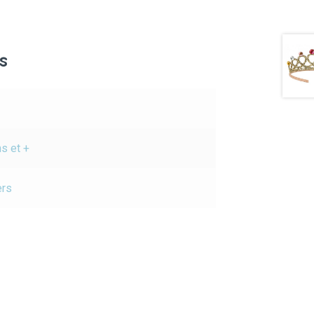
s
ns et +
ers