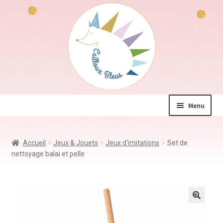
Aller
Aller
à
au
la
contenu
navigation
Menu
La boutique
Accueil
Jeux & Jouets
Jeux d'imitations
Set de
Jeux & Jouets
nettoyage balai et pelle
Déco & Accessoires
Coin des mamans
Kdo à – de 10€