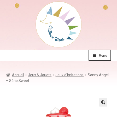
Aller
Aller
à
au
la
contenu
navigation
Menu
La boutique
Accueil
Jeux & Jouets
Jeux d'imitations
Sonny Angel
Jeux & Jouets
– Série Sweet
Déco & Accessoires
Coin des mamans
Kdo à – de 10€