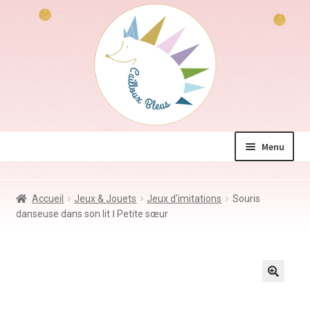
Aller
Aller
à
au
la
contenu
navigation
Menu
La boutique
Accueil
Jeux & Jouets
Jeux d'imitations
Souris
Jeux & Jouets
danseuse dans son lit Ⅰ Petite sœur
Déco & Accessoires
Coin des mamans
Kdo à – de 10€