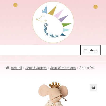
Aller
Aller
à
au
la
contenu
navigation
Menu
La boutique
Accueil
Jeux & Jouets
Jeux d'imitations
Souris Roi
Jeux & Jouets
Déco & Accessoires
Coin des mamans
Kdo à – de 10€