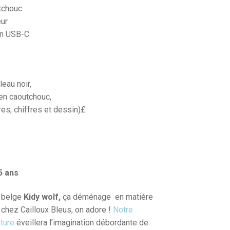
tchouc
ur
en USB-C
eau noir,
en caoutchouc,
res, chiffres et dessin)£
 5 ans
e belge
Kidy wolf,
ça déménage en matière
 chez Cailloux Bleus, on adore !
Notre
ature
éveillera l’imagination débordante de