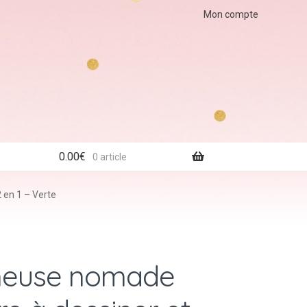
Mon compte
0.00
€
0 article
 en 1 – Verte
ineuse nomade