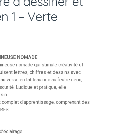
e à dessiner et
en 1 – Verte
MINEUSE NOMADE
neuse nomade qui stimule créativité et
isent lettres, chiffres et dessins avec
 au verso en tableau noir au feutre néon,
scurité. Ludique et pratique, elle
sin.
it complet d’apprentissage, comprenant des
RES.
d’éclairage