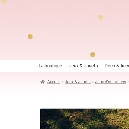
Aller
Aller
à
au
la
contenu
navigation
La boutique
Jeux & Jouets
Déco & Acc
Accueil
Jeux & Jouets
Jeux d'imitations