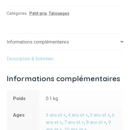
Lucky
charms
Catégories :
Petit prix
,
Tatouages
Informations complémentaires
Description & Entretien
Informations complémentaires
Poids
0.1 kg
Ages
3 ans et +
,
4 ans et +
,
5 ans et +
,
6
ans et +
,
7 ans et +
,
8 ans et +
,
9
ans et +
,
10 ans et +