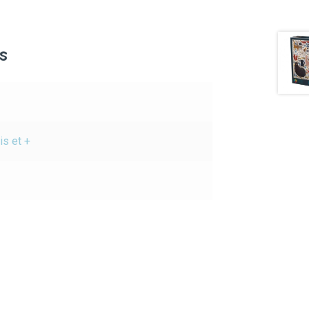
s
is et +