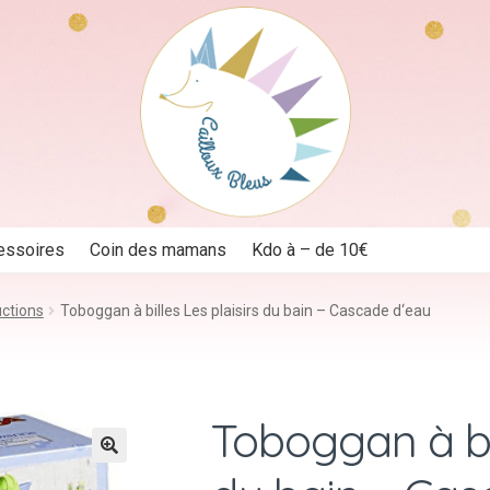
essoires
Coin des mamans
Kdo à – de 10€
uctions
Toboggan à billes Les plaisirs du bain – Cascade d‘eau
Toboggan à bil