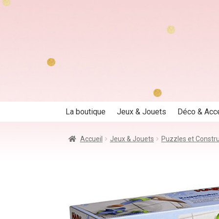
Aller
Aller
à
au
la
contenu
navigation
La boutique
Jeux & Jouets
Déco & Acc
Accueil
Jeux & Jouets
Puzzles et Constr