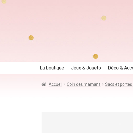
Aller
Aller
à
au
la
contenu
navigation
La boutique
Jeux & Jouets
Déco & Acc
Accueil
Coin des mamans
Sacs et portes