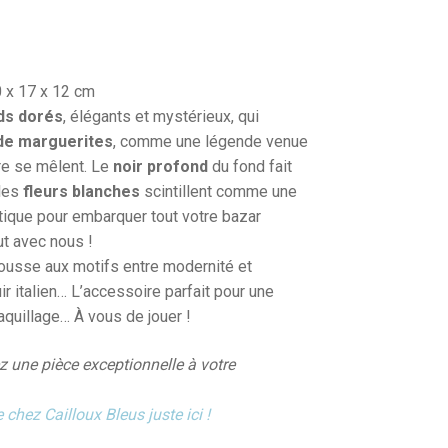
 x 17 x 12 cm
ds dorés
, élégants et mystérieux, qui
de marguerites
, comme une légende venue
ire se mêlent. Le
noir profond
du fond fait
 les
fleurs blanches
scintillent comme une
atique pour embarquer tout votre bazar
ut avec nous !
trousse aux motifs entre modernité et
ir italien… L’accessoire parfait pour une
aquillage… À vous de jouer !
z une pièce exceptionnelle à votre
 chez Cailloux Bleus juste ici !