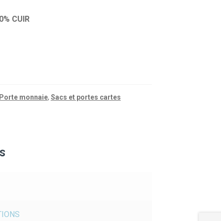
00% CUIR
 Porte monnaie
,
Sacs et portes cartes
s
TIONS