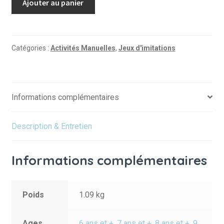
Ajouter au panier
de
Valise
Botaniste
"Le
Catégories :
Activités Manuelles
,
Jeux d'imitations
jardin
du
moulin"
Informations complémentaires
Description & Entretien
Informations complémentaires
Poids
1.09 kg
Ages
6 ans et +
,
7 ans et +
,
8 ans et +
,
9