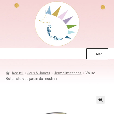
Aller
Aller
à
au
la
contenu
navigation
Menu
La boutique
Accueil
Jeux & Jouets
Jeux d'imitations
Valise
Jeux & Jouets
Botaniste « Le jardin du moulin »
Déco & Accessoires
Coin des mamans
Kdo à – de 10€