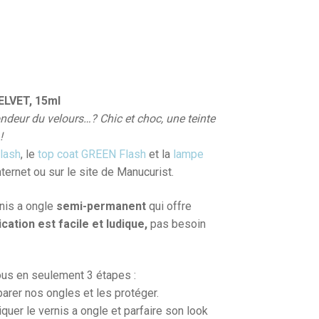
ELVET, 15ml
ondeur du velours…? Chic et choc, une teinte
!
lash
, le
top coat GREEN Flash
et la
lampe
nternet ou sur le site de Manucurist.
rnis a ongle
semi-permanent
qui offre
ication est facile et ludique,
pas besoin
ous en seulement 3 étapes :
rer nos ongles et les protéger.
quer le vernis a ongle et parfaire son look