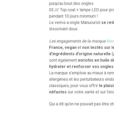
jusqu’au bout des ongles
03 /// Top coat + lampe LED pour pro
pendant 10 jours minimum !
Le vernis a ongle Manucurist
se ret
dissolvant doux.
Les engagements de la marque
Man
France, vegan
et
non testés sur l
d’ingrédients d’origine naturelle
(
sont également
enrichis en huile 
hydrater et renforcer vos ongles
La marque s’emploie au mieux à remp
allergènes et les perturbateurs endo
classiques, pour vous offrir
le plais
néfastes
sur votre santé et sur l’e
Qui a dit qu’on ne pouvait pas être c