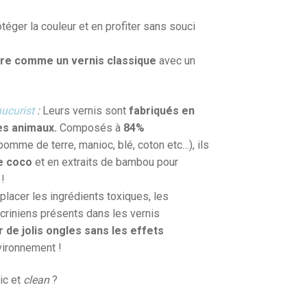
téger la couleur et en profiter sans souci
ire comme un vernis classique
avec un
ucurist
:
Leurs vernis sont
fabriqués en
es animaux.
Composés à
84%
pomme de terre, manioc, blé, coton etc…), ils
de coco
et en extraits de bambou pour
!
lacer les ingrédients toxiques, les
criniens présents dans les vernis
ir de jolis ongles sans les effets
nvironnement !
hic et
clean
?