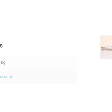
s
2 kg
ucurist