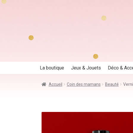
Aller
Aller
à
au
la
contenu
navigation
La boutique
Jeux & Jouets
Déco & Acc
Accueil
Coin des mamans
Beauté
Vern