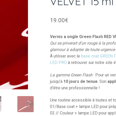
VELVET 15 ml
19.00
€
Vernis a ongle Green Flash RED V
Qui se priverait d’un rouge à la prof
glamour à adopter de toute urgence 
À utiliser avec le
base coat GREEN F
LED PRO
à retrouver sur notre site i
La gamme Green Flash
: Pour un ve
jusqu’à
10 jours de tenue
. Son
appl
d’être une professionnelle !
Une routine accessible à toutes et t
01/Base coat + lampe LED pour prépa
02 // Couleur + lampe LED pour appli