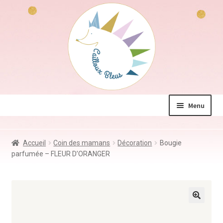
Aller
Aller
à
au
la
contenu
navigation
Menu
La boutique
Accueil
Coin des mamans
Décoration
Bougie
Jeux & Jouets
parfumée – FLEUR D’ORANGER
Déco & Accessoires
Coin des mamans
Kdo à – de 10€