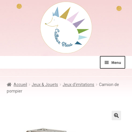
Aller
Aller
à
au
la
contenu
navigation
Menu
La boutique
Accueil
Jeux & Jouets
Jeux d'imitations
Camion de
Jeux & Jouets
pompier
Déco & Accessoires
Coin des mamans
Kdo à – de 10€