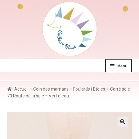
Aller
Aller
à
au
la
contenu
navigation
Menu
La boutique
Accueil
Coin des mamans
Foulards Ⅰ Etoles
Carré soie
Jeux & Jouets
70 Route de la soie – Vert d’eau
Déco & Accessoires
Coin des mamans
Kdo à – de 10€