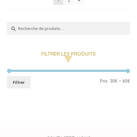
1
2
récent
au
plus
ancien
Recherche
Recherche
pour :
FILTRER LES PRODUITS
Pri
Pri
Prix :
30€
—
60€
Filtrer
mi
ma