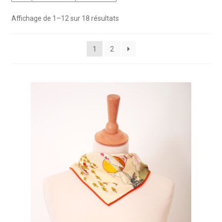
Trié
Affichage de 1–12 sur 18 résultats
du
plus
1
2
récent
au
plus
ancien