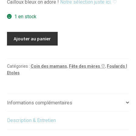
Cailloux bleux on adore !
Notre sélection juste ici. ♡
1 en stock
quantité
Ajouter au panier
de
Foulard
Clémentine
Le
Catégories :
Coin des mamans
,
Fête des mères ♡
,
Foulards Ⅰ
Etoles
boudoir
des
félins
-
Informations complémentaires
Rouge
Description & Entretien