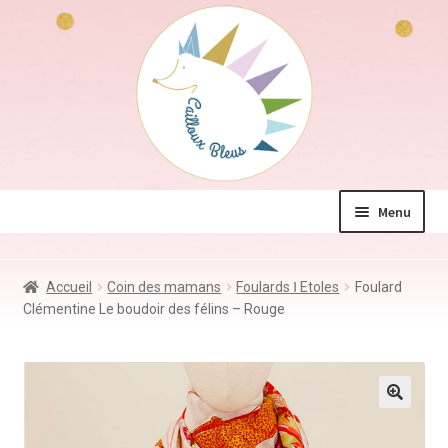
Aller
Aller
à
au
la
contenu
navigation
Menu
La boutique
Accueil
Coin des mamans
Foulards Ⅰ Etoles
Foulard
Jeux & Jouets
Clémentine Le boudoir des félins – Rouge
Déco & Accessoires
Coin des mamans
Kdo à – de 10€