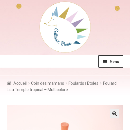
Aller
Aller
à
au
la
contenu
navigation
Menu
La boutique
Accueil
Coin des mamans
Foulards Ⅰ Etoles
Foulard
Jeux & Jouets
Lisa Temple tropical – Multicolore
Déco & Accessoires
Coin des mamans
Kdo à – de 10€