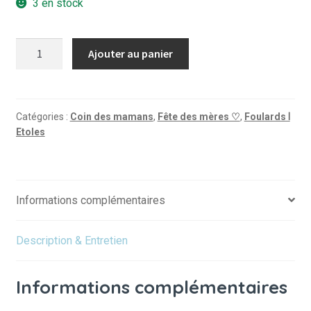
3 en stock
quantité
Ajouter au panier
de
Foulard
Lisa
Temple
Catégories :
Coin des mamans
,
Fête des mères ♡
,
Foulards Ⅰ
Etoles
tropical
-
Multicolore
Informations complémentaires
Description & Entretien
Informations complémentaires