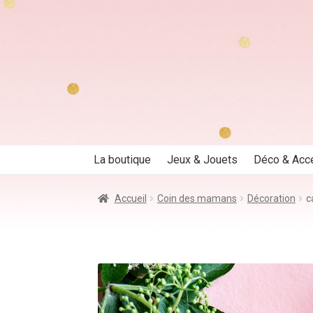
Aller
Aller
à
au
la
contenu
navigation
La boutique
Jeux & Jouets
Déco & Acc
Accueil
Coin des mamans
Décoration
c