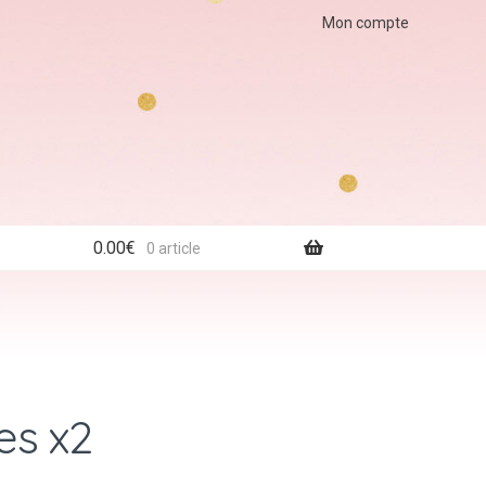
Mon compte
0.00
€
0 article
es x2