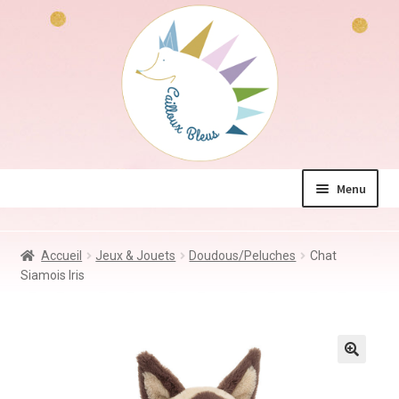
Aller
Aller
à
au
la
contenu
navigation
Menu
La boutique
Accueil
Jeux & Jouets
Doudous/Peluches
Chat
Jeux & Jouets
Siamois Iris
Déco & Accessoires
Coin des mamans
Kdo à – de 10€