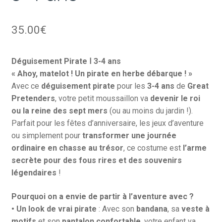
35.00
€
Déguisement Pirate Ⅰ 3-4 ans
« Ahoy, matelot ! Un pirate en herbe débarque ! »
Avec ce
déguisement pirate
pour les
3-4 ans
de
Great
Pretenders
, votre petit moussaillon va
devenir le roi
ou la reine des sept mers
(ou au moins du jardin !).
Parfait pour les fêtes d’anniversaire, les jeux d’aventure
ou simplement pour
transformer une journée
ordinaire en chasse au trésor
, ce costume est
l’arme
secrète pour des fous rires et des souvenirs
légendaires
!
Pourquoi on a envie de partir à l’aventure avec ?
•
Un look de vrai pirate
: Avec son
bandana
, sa
veste à
motifs
et son
pantalon confortable
, votre enfant va