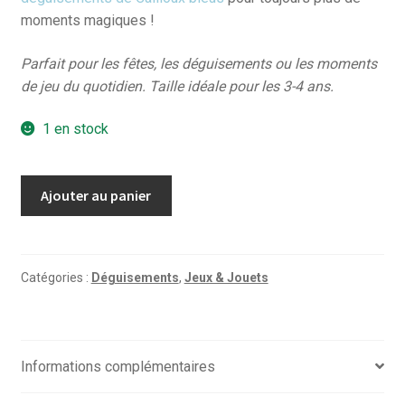
moments magiques !
Parfait pour les fêtes, les déguisements ou les moments
de jeu du quotidien. Taille idéale pour les 3-4 ans.
1 en stock
quantité
Ajouter au panier
de
Déguisement
Pirate
Ⅰ
Catégories :
Déguisements
,
Jeux & Jouets
3-
4
ans
Informations complémentaires