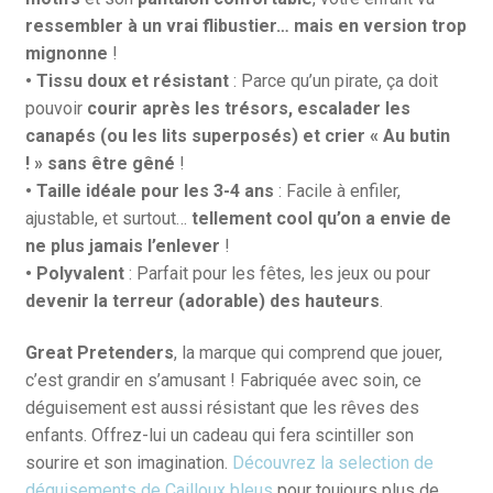
ressembler à un vrai flibustier… mais en version trop
mignonne
!
• Tissu doux et résistant
: Parce qu’un pirate, ça doit
pouvoir
courir après les trésors, escalader les
canapés (ou les lits superposés) et crier « Au butin
! » sans être gêné
!
• Taille idéale pour les 3-4 ans
: Facile à enfiler,
ajustable, et surtout…
tellement cool qu’on a envie de
ne plus jamais l’enlever
!
• Polyvalent
: Parfait pour les fêtes, les jeux ou pour
devenir la terreur (adorable) des hauteurs
.
Great Pretenders
, la marque qui comprend que jouer,
c’est grandir en s’amusant ! Fabriquée avec soin, ce
déguisement est aussi résistant que les rêves des
enfants. Offrez-lui un cadeau qui fera scintiller son
sourire et son imagination.
Découvrez la selection de
déguisements de Cailloux bleus
pour toujours plus de