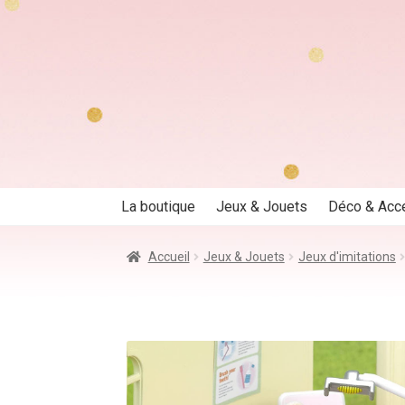
Aller
Aller
à
au
la
contenu
navigation
La boutique
Jeux & Jouets
Déco & Acc
Accueil
Jeux & Jouets
Jeux d'imitations