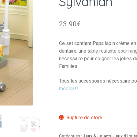
Sylvanian
23.90
€
Ce set contient Papa lapin crème en t
dentaire, une table roulante pour rang
nécessaire pour soigner les jolies 
Families.
Tous les accessoires nécessaire pou
médical
!
Rupture de stock
Catégories :
Jeux & Jouets
,
Jeux d'imit