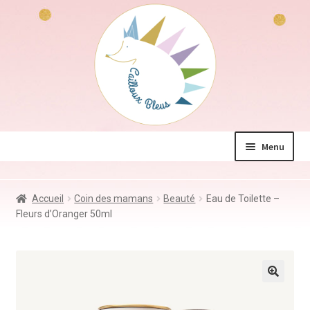
Aller
Aller
à
au
la
contenu
navigation
Menu
La boutique
Accueil
Coin des mamans
Beauté
Eau de Toilette –
Jeux & Jouets
Fleurs d’Oranger 50ml
Déco & Accessoires
Coin des mamans
Kdo à – de 10€