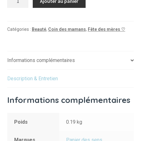
Ajouter au panier
de
Eau
de
Toilette
Catégories :
Beauté
,
Coin des mamans
,
Fête des mères ♡
-
Fleurs
d'Oranger
Informations complémentaires
50ml
Description & Entretien
Informations complémentaires
Poids
0.19 kg
Marques
Panier des sens