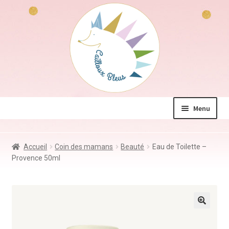
Aller
Aller
à
au
la
contenu
navigation
Menu
La boutique
Accueil
Coin des mamans
Beauté
Eau de Toilette –
Jeux & Jouets
Provence 50ml
Déco & Accessoires
Coin des mamans
Kdo à – de 10€