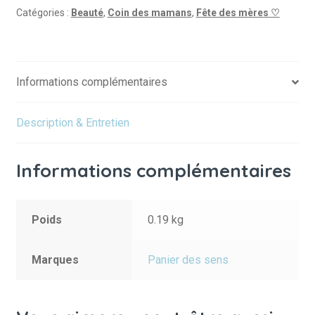
Toilette
Catégories :
Beauté
,
Coin des mamans
,
Fête des mères ♡
-
Provence
50ml
Informations complémentaires
Description & Entretien
Informations complémentaires
Poids
0.19 kg
Marques
Panier des sens