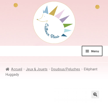
Aller
Aller
à
au
la
contenu
navigation
Menu
La boutique
Accueil
Jeux & Jouets
Doudous/Peluches
Eléphant
Jeux & Jouets
Huggady
Déco & Accessoires
Coin des mamans
Kdo à – de 10€