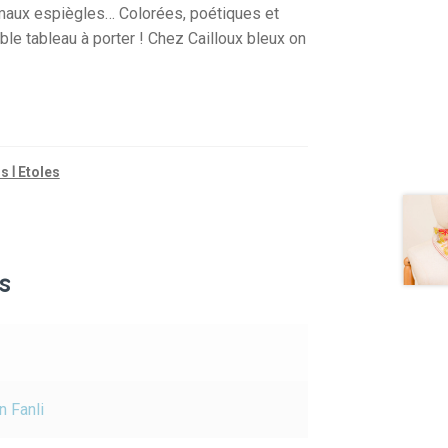
maux espiègles… Colorées, poétiques et
ble tableau à porter ! Chez Cailloux bleux on
s Ⅰ Etoles
s
 Fanli