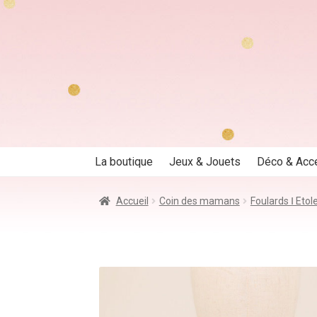
Aller
Aller
à
au
la
contenu
navigation
La boutique
Jeux & Jouets
Déco & Acc
Accueil
Coin des mamans
Foulards Ⅰ Etol