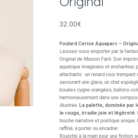
Original
32.00
€
Foulard Cerise Aquaparc – Origin
Laissez-vous emporter par la fantai
Original de Maison Fanli. Son imprim
aquatique imaginaire et enchanteur,
attachants : un renard roux trempant 
savourant une glace, un chat espiègl
bouées cygne orangées, ballons col
harmonieusement dans une compositi
illustrée.
La palette, dominée par le 
le rouge, irradie joie et légèreté
.
touche narrative et poétique unique. 
raffiné, à porter ou encadrer.
Roulotté à la main pour une finition 