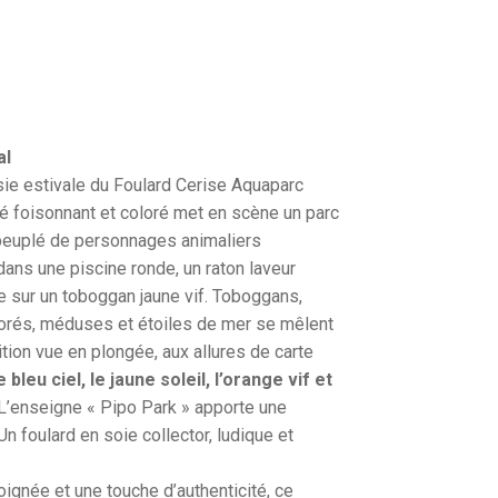
al
sie estivale du Foulard Cerise Aquaparc
é foisonnant et coloré met en scène un parc
 peuplé de personnages animaliers
dans une piscine ronde, un raton laveur
e sur un toboggan jaune vif. Toboggans,
orés, méduses et étoiles de mer se mêlent
on vue en plongée, aux allures de carte
bleu ciel, le jaune soleil, l’orange vif et
 L’enseigne « Pipo Park » apporte une
Un foulard en soie collector, ludique et
soignée et une touche d’authenticité, ce