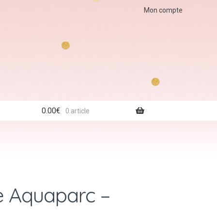
Mon compte
0.00
€
0 article
e Aquaparc –