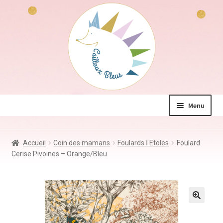
Aller
Aller
à
au
la
contenu
navigation
Menu
La boutique
Accueil
Coin des mamans
Foulards Ⅰ Etoles
Foulard
Jeux & Jouets
Cerise Pivoines – Orange/Bleu
Déco & Accessoires
Coin des mamans
Kdo à – de 10€