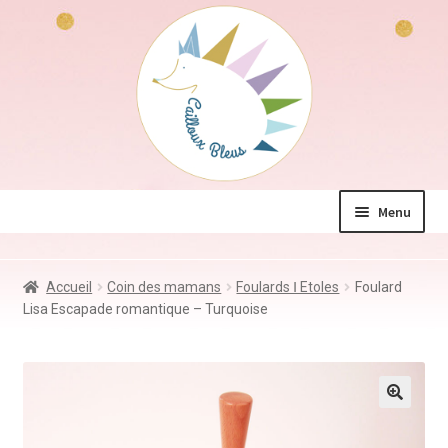
Aller
Aller
à
au
la
contenu
navigation
Menu
La boutique
Accueil
Coin des mamans
Foulards Ⅰ Etoles
Foulard
Jeux & Jouets
Lisa Escapade romantique – Turquoise
Déco & Accessoires
Coin des mamans
Kdo à – de 10€