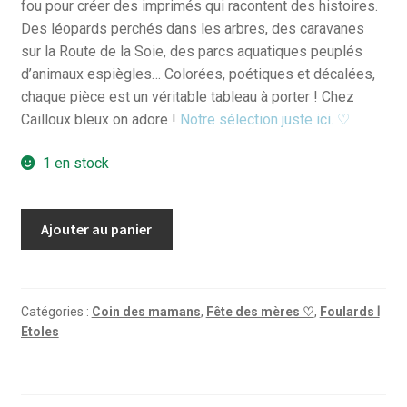
fou pour créer des imprimés qui racontent des histoires.
Des léopards perchés dans les arbres, des caravanes
sur la Route de la Soie, des parcs aquatiques peuplés
d’animaux espiègles… Colorées, poétiques et décalées,
chaque pièce est un véritable tableau à porter ! Chez
Cailloux bleux on adore !
Notre sélection juste ici. ♡
1 en stock
quantité
Ajouter au panier
de
Foulard
Lisa
Escapade
Catégories :
Coin des mamans
,
Fête des mères ♡
,
Foulards Ⅰ
Etoles
romantique
-
Turquoise